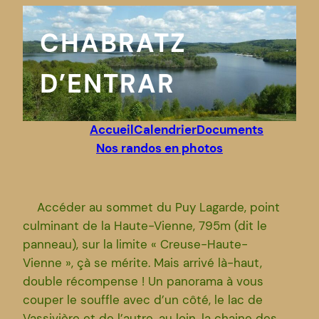
Aller
au
CHABRATZ
contenu
D’ENTRAR
Accueil
Calendrier
Documents
Nos randos en photos
Accéder au sommet du Puy Lagarde, point
culminant de la Haute-Vienne, 795m (dit le
panneau), sur la limite « Creuse-Haute-
Vienne », çà se mérite. Mais arrivé là-haut,
double récompense ! Un panorama à vous
couper le souffle avec d’un côté, le lac de
Vassivière et de l’autre, au loin, la chaine des